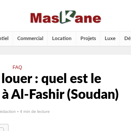
tiel
Commercial
Location
Projets
Luxe
Dé
FAQ
louer : quel est le
 à Al-Fashir (Soudan)
rédaction
4 min de lecture