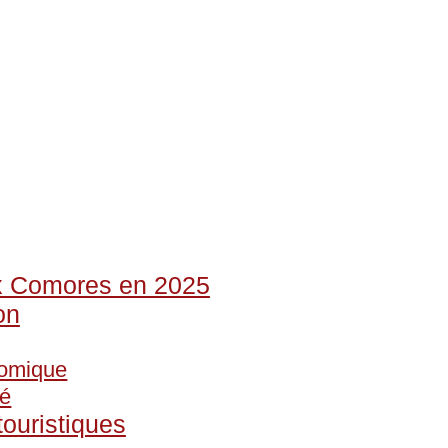
x Comores en 2025
on
nomique
té
touristiques