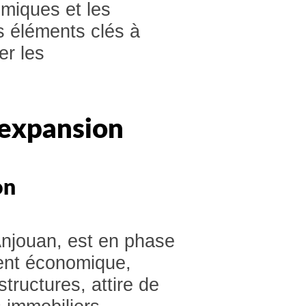
omiques et les
 éléments clés à
er les
 expansion
on
’Anjouan, est en phase
ent économique,
tructures, attire de