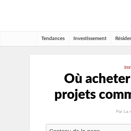
Tendances
Investissement
Résiden
Im
Où acheter 
projets com
Par
La 