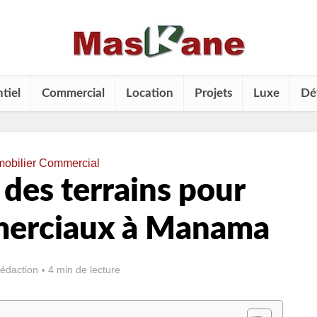
tiel
Commercial
Location
Projets
Luxe
Dé
mobilier Commercial
des terrains pour
merciaux à Manama
rédaction
4 min de lecture