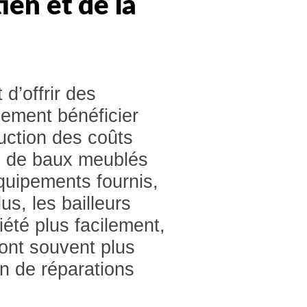
ien et de la
 d’offrir des
lement bénéficier
duction des coûts
es de baux meublés
quipements fournis,
us, les bailleurs
iété plus facilement,
ont souvent plus
on de réparations