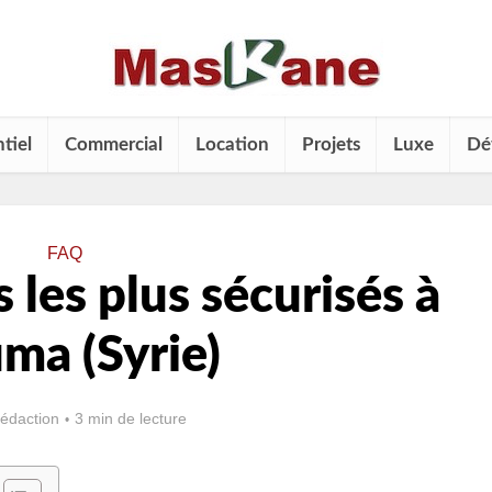
tiel
Commercial
Location
Projets
Luxe
Dé
FAQ
s les plus sécurisés à
ma (Syrie)
rédaction
3 min de lecture