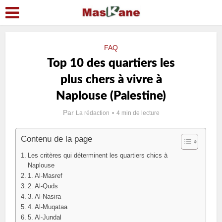
FAQ
Top 10 des quartiers les
plus chers à vivre à
Naplouse (Palestine)
Par
La rédaction
4 min de lecture
Contenu de la page
Les critères qui déterminent les quartiers chics à
Naplouse
1. Al-Masref
2. Al-Quds
3. Al-Nasira
4. Al-Muqataa
5. Al-Jundal