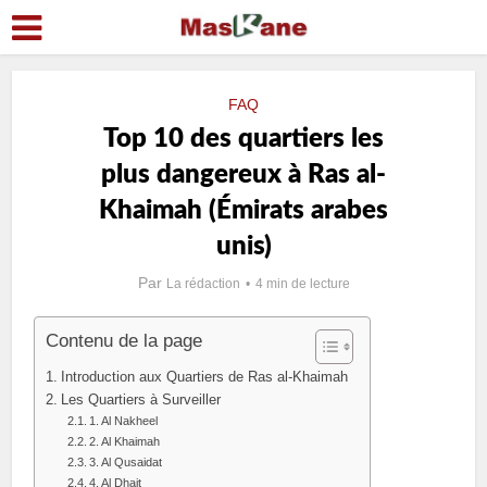
FAQ
Top 10 des quartiers les
plus dangereux à Ras al-
Khaimah (Émirats arabes
unis)
Par
La rédaction
4 min de lecture
Contenu de la page
Introduction aux Quartiers de Ras al-Khaimah
Les Quartiers à Surveiller
1. Al Nakheel
2. Al Khaimah
3. Al Qusaidat
4. Al Dhait