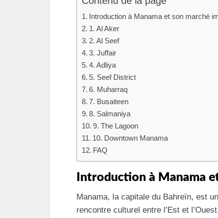
Contenu de la page
Introduction à Manama et son marché im
1. Al Aker
2. Al Seef
3. Juffair
4. Adliya
5. Seef District
6. Muharraq
7. Busaiteen
8. Salmaniya
9. The Lagoon
10. Downtown Manama
FAQ
Introduction à Manama e
Manama, la capitale du Bahreïn, est u
rencontre culturel entre l’Est et l’Ouest