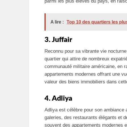
parmi les plus élevés du pays, en raison
A lire :
Top 10 des quartiers les plu
3. Juffair
Reconnu pour sa vibrante vie nocturne 
quartier qui attire de nombreux expatrié
communauté militaire américaine, en ra
appartements modernes offrant une vue
valeur des biens immobiliers dans cett
4. Adliya
Adliya est célèbre pour son ambiance art
galeries, des restaurants élégants et 
souvent des appartements modernes et d