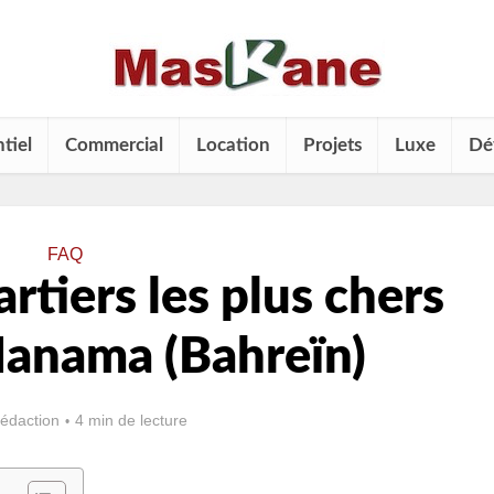
tiel
Commercial
Location
Projets
Luxe
Dé
FAQ
rtiers les plus chers
Manama (Bahreïn)
rédaction
4 min de lecture