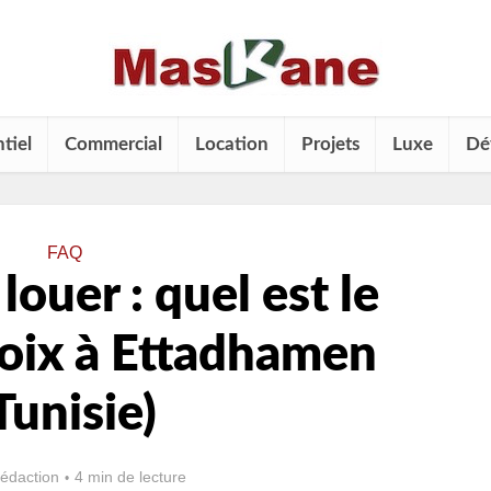
tiel
Commercial
Location
Projets
Luxe
Dé
FAQ
louer : quel est le
hoix à Ettadhamen
Tunisie)
rédaction
4 min de lecture