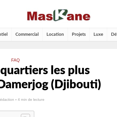
tiel
Commercial
Location
Projets
Luxe
Dé
FAQ
quartiers les plus
Damerjog (Djibouti)
rédaction
4 min de lecture